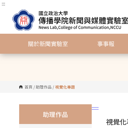
:::
跳
到
主
要
內
容
關於新聞實驗室
事事報
區
塊
首頁
/
助理作品
/
視覺化專題
:::
:::
助理作品
視覺化