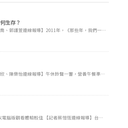
如何生存？
絡了國內影業。由於該片大多取景導演九把刀的家鄉彰
家走過九
考驗。 疫情後全台票房逐漸回升，
受到哪些衝擊？連鎖影城與獨立戲院如何尋找出路？
致各
治模式。同是提供學童成長養分的一餐，有些縣市全額
及看似簡單卻充滿難題的現況。
 【記者蔡愷恆連線報導】台灣
身心科藥物用量逐漸攀升，失眠、當代生活壓力大等，