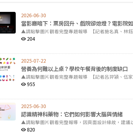
2026-06-30
當影廳暗下：票房回升、戲院卻熄燈？電影院
▲請點擊圖片觀看完整專題報導 【記者施名真、林鈺喬、郭謹萱連線報導】2011年，《那些年，我們一起
追的女孩》上映短短十天票房突破新台幣兩億元，活
204
化，映前特別場更選在彰化熱門的「台灣大戲院」舉辦。 然而，在疫情與串流平台的夾擊下，這
十年歲月的戲院已於2023年劃下句點，全台各地的影城也都面臨存續的
各地電影院卻接連熄燈。點進專題，了解電影產業鏈
2025-07-22
營養為何難以上桌？學校午餐背後的制度缺口
▲請點擊圖片觀看完整專題報導 【記者呂羿穎、伍家欣、陳樂怡連線報導】午休鈴聲一響，營養午餐準時
端上孩子的餐桌，但背後牽動的是一條坎坷的政策鏈。 台灣至今仍缺乏統一的《學校午餐專法》，導
955
縣市在供餐模式、營養標準與經費補助上出現各式自
補助餐費，有些縣市卻僅有部分補助。 補助差異與未標準化的流程，對國小生產生什麼樣的影響？點入專
題，一起看看各地營養午餐如何因地制宜求生存，以
2025-06-30
認識精神科藥物：它們如何影響大腦與情緒
▲請點擊圖片觀看完整報導，因頁面設計緣故，建議以電腦版觀看體驗較佳
一年服用了2億顆身心科藥物。從疫情開始，台灣的
820