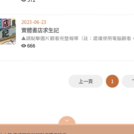
8 小時 7 分鐘，相較於全球的 6 小時 58 分，台灣人愛上網的問題不容
漸成為我們不容忽視的現狀。也許我們都是「指尖失控」的成員之一。 好奇該
狀況嗎？來進入網站裡找答案吧！
2023-06-23
實體書店求生記
▲請點擊圖片觀看完整報導（註：建議使用電腦觀看
等待） 【記者王彥、林婕宇、梁家柔、黃欣湄綜合報導】隨著時代與科技的進步，人們閱讀習慣改變，從
666
紙本閱讀到電子書，就連購書也可以透過手機就能「送貨到府」。 除了民眾因購書
店，書市折扣戰更是實體書店面臨的一大挑戰。 在這樣的困境下，實體書店該如何存活？而它們又有什麼
應該被重視與保存的價值呢？ 點進連結一起來看
上一頁
1