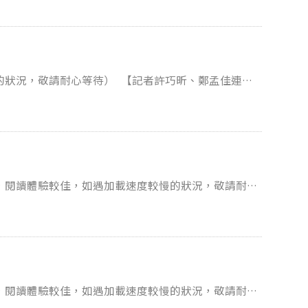
診間，看看個案與醫生的互動。希望這篇專題可以陪伴
藥的漫漫長路。
待） 【記者許巧昕、鄭孟佳連線
國內旅遊嗎？ 在媒體和輿論的質疑聲
 點進連結，一起拆解國旅的困境，看見讓台灣旅遊重獲生機的解方！
，閱讀體驗較佳，如遇加載速度較慢的狀況，敬請耐心
，閱讀體驗較佳，如遇加載速度較慢的狀況，敬請耐心