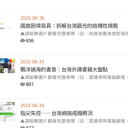
都可能是台灣人頻頻吃藥的原因。 不過，吃了這麼多藥物，我們真的懂吃進去的是什麼嗎？這篇新聞專題
將讓您了解身心科藥物如何運作，並帶您走進身心科
病友、家屬以及單純關心這個議題的你，走過這段吃
2025-06-26
國旅困境寫真：拆解台灣觀光的結構性挑戰
▲請點擊圖片觀看完整報導（註：如遇加載速度較慢的狀況，敬請耐心等
報導】「又貴又難玩」？「出國比較划算」？你也曾經這麼看待台灣
656
中，台灣旅遊正面臨信任與吸引力的雙重危機。 究竟「房價昂貴」、「景點無趣」的背後，真相是什麼？
台灣觀光還能怎麼突破挑戰呢？
2023-06-30
飄洋過海的書香：台灣外譯書籍大盤點
▲請點擊圖片觀看完整報導（註：建議使用電腦觀看
等待） 【記者李昀璇、單柏涵、李貽安、陳明瑄綜合報導】在台灣書市中，外文書籍中譯本隨處可見。但
807
你知道有多少優秀的台灣作品在全世界流通嗎？ 其實，台灣政府與民間出版產業相繼投入出版外譯已逾30
年，帶著上千本的本土書籍旅行至超過35個國家。 不過一本書是如何展開跨國旅行的？近年外譯路線有哪
些轉變？台灣的外譯之路又存在什麼挑戰呢？ 點進連結，跟著版權經理人、編輯與譯者的分享，一起一探
2023-06-30
究竟吧！
指尖失控——台灣網路成癮概況
▲請點擊圖片觀看完整報導（註：建議使用電腦觀看
等待） 【記者李佳芸、吳昱霆、林雨翾、顏沛晨綜合報導】你知道嗎？台灣人均每日的網路使用時間高達
572