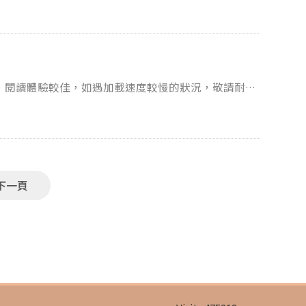
忽視。 手機成癮引發的系列問題也逐
如何檢視並預防自己的成癮
，閱讀體驗較佳，如遇加載速度較慢的狀況，敬請耐心
便利而減少走入實體書
看吧！
下一頁