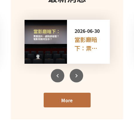
2026-06-30
當影廳暗
下：票房
回升、戲
院卻熄
燈？電影
院如何生
存？
More