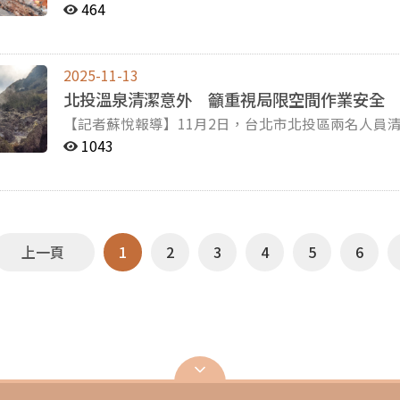
月內第四起火災。起因為先前大火餘溫不減，加上垃
農婦形象以及濁水溪流域的風景，都在這次表演中被
規定的存在，最後則是對身受同樣困境的原住民同胞
464
究責。 現行僅靠法律規範仍難解決疲勞駕駛問題，因此專家建議可以從科技面下手。淡江大學運輸管理學
生命的意識，許多悲劇都不必走到收容所的最後一步
隊派出大型挖土機與消防隊合作，歷經五個小時撲滅
寧表示，最初這個作品是在城市的livehouse展
現，將觀眾逐一帶入不同角色情境中。 聲音裝置〈llyu
系退休教授羅孝賢表示，政府應優先引進科技輔助執法,並
有標語呼籲民眾做垃圾分類，以減少垃圾處理負擔。圖／廖護穎攝 西山垃圾場在民國11
阿嬤、屬於農田的地方演出。」 「阿爸從阿公／粗糙的手中／親像阿公從阿祖／默默接下的鋤頭」，吳志
泰雅語「河流」之意，象徵流域既連結山與平地，以
統，利用設備監測駕駛身心狀態，例如眼皮開合頻率
由於電桿冒出火花，約十公尺高的垃圾堆連燒五天才
寧為父親的詩譜曲，在台上唱出〈蕃藷地圖〉。吳志
反光鏡的底部設置聲音裝置，讓聲波影響光線的分流、匯流。圖∕ 游宜珊
術更加成熟，能讓系統的建置與維護成本持續下降，
2025-11-13
年的垃圾堆除了容易蓄積沼氣之外，也讓第一次大火
念頭，於是他返鄉開始一系列的創作。導演彭筱茵則
擇以聲音做為主要敘事方式，是因為在原住民的語境
性。 註1：ADAS（先進駕駛輔助系統），是多種駕駛輔助系統的集合名稱，能替駕駛人持續偵測車輛內外
北投溫泉清潔意外 籲重視局限空間作業安全
後續多次火災的開端，因為掩埋場不易散熱，只要氣溫升高或是
漂多年後，作為客家人的他自覺逐漸失去與母語的連
以有一種感動的感覺。」觀眾日新（化名）在看完演
的行車資訊，如路況、車況、駕駛情形等，並發出警告
【記者蘇悅報導】11月2日，台北市北投區兩名人員
風處的新川里容易受到大火影響，新川里里長林秀城
一樣，從那時決定要找回我的母語。」為了孩子，彭
搏的跳動聲，小至磨山刀與削鉛筆的聲響、鉛筆與紙
DNS（駕駛者監控系統）結合攝影機和紅外線技術​​
不治。台北市勞動檢查處（以下簡稱勞檢處）對池內進行
出濃煙才通報火災。」垃圾場火災防範不易，通常是悶
兒說台語，讓女兒在兩種母語的環境下成長。 這次的表演中共有兩對親子的參與，除了由吳志寧演出父親
1043
義，都令她深受感動。 聲音裝置〈bling 洞穴〉以詩作〈口傳史詩〉為主體，展場耳機內碎片化、不完整的
動，並以方向盤的轉向和行駛軌跡來檢測駕駛員的狀態。 ADAS和DNS系統已經是進口新車標準配
的硫化氫濃度，超過法定容許濃度10PPM。台北榮
7月的大火之後，便加裝能夠監控熱源的顯像儀作為預
吳晟的詩作之外，導演彭筱茵也帶著女兒茶茶（陳栩
語音，呼應圖像詩中逐漸破碎的話語，呈現口傳史詩的消逝。圖∕ 游宜珊
的舊車則較缺乏系統裝置。圖／丘旻軒攝
暴露於不同濃度的硫化氫（註）會導致不同症狀，低則噁心
本一層樓高的垃圾推，起火後經過開挖覆土，只剩下平地。圖／廖護穎攝 雖
舞，對應著親子，也分別象徵著現在和幼時的自己。圖／舞蹈生態系Col
為觀眾帶來不一樣的感受。觀眾蔡小姐（化名）提到
（H2S）是一種無色，但有腐敗臭蛋味的毒性氣體。 北投及陽明山區的溫泉為硫磺泉，在溫泉蓄水池的底
亡，但產生的汙染隱患也不容小覷。國立臺北科技大
入不同本土語言和外語的經歷，更讓彭筱茵深刻體會
眾戴小姐（化名）則提出不同見解「我剛好跟她是相
部的淤泥中含有高濃度的硫化氫。圖／蘇悅攝 根據《職業安全衛生設施規則》，局限空間定義為「勞工進
本應鋪設防水層，並設置汙染處理措施，但老舊掩埋
劇場工作者、也是此次編劇兼表演者的何安妘則認為
收這些資訊也是有一些不確定性的。」文字與聲音帶
出方法受限制，且無法以自然通風來維持充分、清淨
燒產生的有毒物質可能隨著大量滅火用水流進更深的
做的就是創造一個文化的環境。」他指出，文化工作
動。她進一步說明，閱讀文字時，讀者需主動思考語
上一頁
1
2
3
4
5
6
水池，皆屬於局限空間。不過，正因局限空間普遍存
火相較於焚化爐會產出更多污染物質，像是戴奧辛等等。」 除了對於土地的直接影響外，消防
藉著劇場的形式為下一代開啟更多接觸母語和文化的可能性。 演出最末，飾演農婦的演
法拒絕對聲音的接受。」 觀眾周周（化名）分享，口傳的敘事方式很直接，同時又可以引發許多思考，
從事洗水塔多年的業者杜振坤表示，「我們這一行其實很危
第一分隊小隊長徐志元更點出：「西山掩埋場已是慣
團，將其展開並鋪在地上，彷彿長出一條新的河流。
「雖然我不是原住民，但能感受到 Ihot 所表達的
間作業時，除了基本的防護設備外，人力配置也是一
火災意外上。」他強調垃圾場大火較一般住宅火警更
後彼此比對上頭書寫的詩句。布團代表開展新希望的
不同的感受， 期望喚起人們對跨族群與異文化的理
行缺氧危害作業時，應設有缺氧作業主管、監視人員
救，連上廁所的空檔都很難找到。 滅火後，因為餘溫而持續冒
為種子，將自然共生的理念傳播出去。 表演後，不少民眾仍在樹林間穿梭，尋找枝葉間懸掛的詩句。孩子
商在清洗一般民宅的蓄水池、水塔時，仍多採取「一
隊回應，目前已有針對西山掩埋場的活化計畫，雖然
們開心地跑跳著，享受秋日涼爽的鄉間傍晚。在地民
合。杜振坤分享，過往曾發生過兩人都在水塔內清潔
金。垃圾處理涉及掩埋場和焚化爐之間互相合作，江
把稻穗傳過眾人的雙手，「這片土地這麼美好，需要
馬達線路有破損就可能漏電。由此可見，「一對手」
理，以避免垃圾長期掩埋產生的諸多問題。 註：促參是將傳統由政府自辦的公共建設，開放民間興辦營
最後一幕中吳志寧與觀眾一同合唱〈泥土〉。圖／舞蹈生態系
度間的落差，也增加勞工意外的風險。 在一對手的配置中，會由其中一人進入水塔進行清潔，另一人則在
運，讓公共服務品質更好的方式