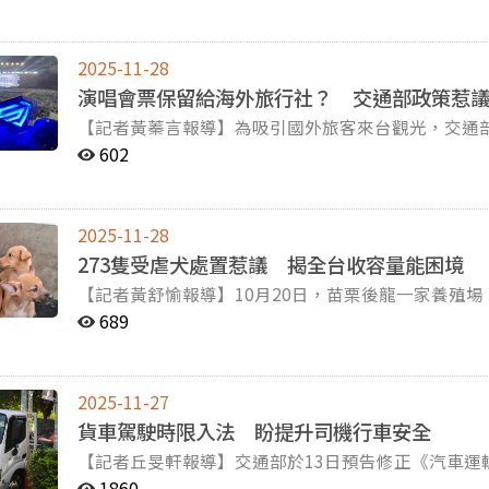
衝時間，一年內符合條件的豬農仍可使用事業廚餘、動
學提到，展場提供觸摸輔具、點字膠膜或是口述導覽
的價差接近百倍，在高昂的成本下，中小企業於是設廠農地。圖／黃蓁言攝
家戶廚餘則全面禁止使用。對此，國內豬農看法分歧
們可以用想像或其他方法去理解這個作品」，然而部
民國61年「客廳即工廠」的風潮帶動台灣轉向工業
也擔此政策將衝擊產業。 註：指透過堆肥、飼料化或生質能發電等技術將廚餘轉化為資源，避免以焚化為
的講解。 口述說明對於視障者而言是協助其融入展覽情境的重要輔助。圖／新北市美術館提供 長年耕耘身
濟奇蹟的榮景，另一方面卻造成難以逆轉的破壞。對此
2025-11-28
處理手段。 註2：事業廚餘泛指來自餐廳、市場或食
心限制服務的自由人協會理事長楊聖弘先生，說明語
稱《工輔法》），開放低汙染的農地工廠得以在改善
演唱會票保留給海外旅行社？ 交通部政策惹
細分為：動物性殘渣（加工衍生的油脂、骨骼或皮毛
充背景資訊，而口述影像目的則是希望幫助視障者建
面臨地主或房東不願申請、合法化所需的資金高昂，
【記者黃蓁言報導】為吸引國外旅客來台觀光，交通
植物性料源（一般果菜殘渣以及酒糟、豆渣等植物加工後的副產物）。 農業部1
內，用中性、客觀的語言講出關鍵訊息。然而，台灣
廠商數未如理想。 輔導違章工廠轉型無效，政府又礙於經濟考量不敢強硬取締。衛德不動產規劃顧問有限
唱會合作，保留部分門票給國外旅行社，盼透過演唱
禁止廚餘，而具體作法於4日公告於農業部官網，開
問題。口述影像的應用層面廣泛，倘若缺乏主管單位
602
公司總經理許文雄指出，不少縣市的違章工廠面積甚
出，引發台灣粉絲熱議，擔憂此舉將犧牲國人的購票權益。 根據政府新聞稿，僅今年上半年台
提供 台灣約有六成廚餘仰賴豬隻消化，其中廚餘養豬比例位居前三的縣市分別是屏東、桃園、新北。廚餘
不穩定。 此外，活動場館的限制也是問題之一。國立台灣史前文化博物館的展示教育助理研究員劉少君說
不能減少這些GDP（註）。」他說明，若驟然嚴格取
地已舉辦超過300場演唱會，創造至少創造新台幣74億元觀光產值。
養豬的主要需求來自黑豬養殖業，因為黑豬生長速度
明，在博物館推動無障礙導覽時，容易遇到觀念轉換
會，動搖地方經濟命脈。兩難處境下，政府再三延後
場屢受排擠，BLACKPINK台灣應援首站負責人黃耀霆
黑豬業者而言，廚餘和飼料餵食在成本上具有顯著差
視為補充性服務（註），而非參與者的權益，加上規
的低汙染類工廠須於109年完成轉型，而後又將可登
2025-11-28
助、協辦單位預留不少前排座位的票券，將「公關票
怡瑄說明，若是使用事業廚餘來餵豬，豬農不需額外
置等多方專業，如何在有限時間、人力與行政流程中進行跨領域磨
年至119年，十年之差讓本屬違法新建的工廠順理成章
273隻受虐犬處置惹議 揭全台收容量能困境
卻一票難求。不僅如此，售票機制不透明也使黃牛囤
口的玉米飼料更穩定低廉。 除此之外，廚餘餵食也有適口性與營養上的考量。王怡瑄表示，一般飼料不適
主要功能無法滿足使用者需求時，運用輔助、暫時性
GDP（Gross Domestic Product）即國
【記者黃舒愉報導】10月20日，苗栗後龍一家養殖場
霆坦言：「像我6800的票是用10000塊去買的，
用於黑豬的腸胃，需額外調整成分；而廚餘不必然是
試到能夠實際應用，需要館方經過多次討論與改良。圖／新北
額加總而得出的數據，也代表一個國家的經濟成長率。 保留農業地區上，放眼望去是連綿的鐵皮工廠
以上聲帶遭剪除，且大量高齡母犬仍在被迫非法繁殖。
騙。」此計畫引發國人劇烈反彈，反映長期以來粉絲
的飲食來源，烹煮後加入豆渣、酒糟等能為黑豬提供
689
給觀眾非視覺的體驗，更希望在資訊爆炸的時代，觀
在平衡環境、安全與經濟等因素下加以改善，將是政府與業
栗縣動物保護防疫所（以下簡稱苗栗動防所）沒入（註
要劃出去，國外的人來看應該要公平競爭。」黃耀霆說道。 韓團BLACKPINK高雄演唱會十
飼料，但總感覺豬隻吸收的營養不如過去，「我們現在還摸不著
同層面。教育服務部專員扶若雅認為，場館方除了提
工廠的安全隱患，專家認為須從安全設備著手逐步改
置，此舉引發外界對犬隻流向的擔憂和關注。14日
罊，不少黃牛乘機炒賣，粉絲難求一票。圖／BLACKPINK台灣應援首站
認為廚餘帶來的風險遠大於優點。舉例而言，中華民
樑。對於未來台灣無障礙場館的想像，許家峰老師也
專家到各地工廠協助進行防災輔導，包括鼓勵業者加
陸續對外開放認養。 註：沒入指行政機關因違法行為，依法回收物品所有權，使其成為公部門所有的行政
映觀光業面臨的瓶頸。疫情後中國團客銳減，觀光業
太長，養豬業仍持續暴露在風險之中。國立臺灣大學
務沒有這些標籤，所有人都可以自在地進入展場，大
品的存放位置、溫度與通風控制等。他期盼透過加強
2025-11-27
處分。 苗栗動防所第一時間並未對外說明犬隻的絕育情形與去向。雖然行政處分並無公開義務，但資訊不
長陳毓志直言，「沒有國際旅客來添補平日的觀光產
止，因為事業廚餘在實務上難以與家戶廚餘完全分流
示，在105年《工輔法》規定的合法建成年限後，政
貨車駕駛時限入法 盼提升司機行車安全
透明的過程引發民眾強烈反彈，質疑這樣的方式恐讓
帶動周邊觀光效益顯著，陳毓志以高雄市為例說明，
要功能其實是環保去化，而不是豬食主要營養來源，
電，甚至拆除工廠，未來違章工廠便不太可能增長。
【記者丘旻軒報導】交通部於13日預告修正《汽車
犬隻被重新召回沒入。立法委員郭昱晴事後說明，苗栗
絲刺激消費，「演唱會期間整個高雄住宿是爆滿的，
對產業不會有影響。 儘管是使用可溯源食材的事業廚餘，實際清運時仍無法完全與家戶廚餘區分。蘇忠楨
貨車單日駕駛時限不得超過10小時、連續駕車達4小時
育便分別送往彰化、高雄等六家合法繁殖場。台灣大
以本土粉絲為主，多數粉絲僅為演唱會短暫停留，對
1860
舉學校團膳為例，若學童從家裡帶的含肉食品吃不完