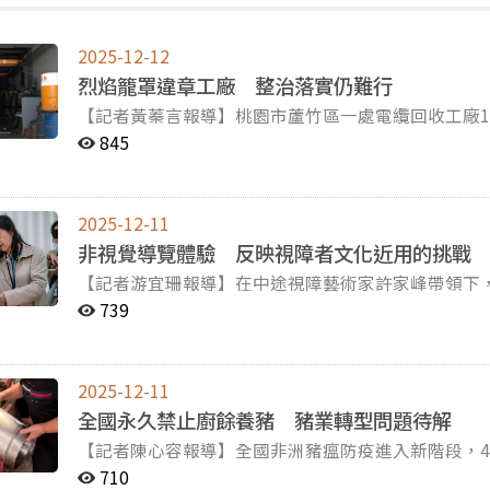
2025-12-12
烈焰籠罩違章工廠 整治落實仍難行
【記者黃蓁言報導】桃園市蘆竹區一處電纜回收工廠1
膠及廢金屬堆置燃燒，猛烈火勢竄出大量黑煙，影響鄰
845
即派遣多個分隊，共51名消防與義消到場救援，現場無人傷亡，
積物，一旦起火將頃刻化為助長火勢的關鍵因素。圖／黃蓁言攝 起火點為非法鐵皮工廠
溫便容易變形、坍塌，對消防員而言是致命威脅。參
2025-12-11
時後，整座工廠已全面燃燒，加上火場內堆積數噸電
非視覺導覽體驗 反映視障者文化近用的挑戰
「只要聽到是鐵皮工廠燃燒，我們就很不喜歡遇到這
【記者游宜珊報導】在中途視障藝術家許家峰帶領下
聚型態亦是一大隱患，如事發的蘆竹區一帶為例，違
作《楊嘉輝：展亭》以及《建築的恐懼與療癒》展覽。
能連棟延燒，或為周遭企業與住戶帶來巨大的財產損失。 連棟違章鐵皮工廠間的縫隙狹小，僅能
739
跳脫既有的視覺觀展模式，讓大眾思考文化平權與無障礙服務需要被
站立的成年人，若火勢蔓延周邊建築恐難逃波及。圖／黃蓁言攝 違章工廠火災在全台各
覺、觸覺以及同伴的引導建構對展覽的想像。圖／新北市美術館提供 「請大家
出消防檢核漏洞。這些受災工廠多非法建於保留農業
者。」在導覽現場，參與者倆人一組，輪流扮演視障
險性的工廠應設於指定工業區。然而，工業用地售價
2025-12-11
觀眾暫時失去了對空間的掌握，只能藉由觸摸輔具、
好選擇在成本較低的農地違法建廠。嘉南藥理大學公
全國永久禁止廚餘養豬 豬業轉型問題待解
方對作品有更多層面的討論，也協助視障者想像更完整的畫面。 許家峰提及，投入非視
或都市建築，多數農地工廠的業者基於成本考量，不
【記者陳心容報導】全國非洲豬瘟防疫進入新階段，
於發現台灣的館方對不同身心障別朋友的陌生。許家
時難以即刻撲滅，且農地位置偏僻，讓救援難度更高
面禁止廚餘養豬，明定115年12月31日為轉型期限
觀眾第一次看展也未必能看懂，「重要的是，對方不
與檢核範圍內，如果無人檢舉便難以約束，於是違章工廠成為法規的漏
710