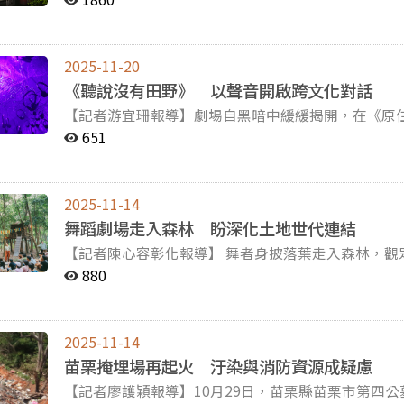
休息時間等規定。交通部期盼透過修法，讓貨車司機
所有，依法不得移交第三方，因此後續全數由苗栗動防所沒入才
效益，政府將目光投向有旅宿需求的海外粉絲，藉此彌補國旅的不足。 陳毓志
險則難以評估。示意圖非當事學校。（圖／台中市大安區永安國小提供） 為
事故。 由於營業大貨車過往並未受到《汽車運輸業
前所查獲的持證照虐待案件恐怕只是冰山一角。圖／王奕評提供 苗栗縣政府表示，事件
萬計的粉絲，為周邊觀光業者帶來龐大收益。圖／黃蓁言攝 此措施能否為觀光業紓困，專家與
政科說明，中央自108年起持續推動廚餘養豬場改用
駕駛時限的基礎上，於車種欄位新增營業大貨車，與
流安置，是因為公立收容所的量能有限。苗栗縣動物保
果仍存疑。陳毓志認為，將銷售票券的利益給海外業
3600元，餵飼設備則最高300萬元。同時，農業部
2025-11-20
報 分心與疲勞駕駛是台灣近年來交通事故頻繁發生的肇因之一。根據道安總動員截止今年9月的統計，共有
狗，平日收容量約維持在220至230隻，人人犬舍事
樹德科技大學副教授黃慶源則指出，對演唱會有興趣
會改變，盼能減輕豬農擔憂。 桃園市養豬協會對此表示，暫時補助並不夠，希望仍維持廚餘養豬；若政策
《聽說沒有田野》 以聲音開啟跨文化對話
301件大型車交通事故的肇因為恍神、緊張與分心駕駛。在《睡眠
此，動防所緊急購入新籠、增派志工與尋求跨科室支
行為主，將票保留給國外旅行社與消費者習慣並不契
不變，業者可能會陸續改養白豬，將對產業造成巨大
【記者游宜珊報導】劇場自黑暗中緩緩揭開，在《原
Sleep)的研究顯示，若司機僅睡4到5小時，車禍
而，照護人力可以調度，收容空間卻無法憑空增加。
若要吸引海外粉絲來台，須從本土特色出發，創造出具獨
透過高溫蒸煮即可降低豬瘟病毒的污染風險。蘇忠楨
電筒，摸黑尋找能發聲的電池與麥克風。11月7日，
4小時者，車禍風險更會提高到15倍。 曾待在物流運輸業的貨車司機小潘（化名）表示，他以前跑長途貨運
希望大家能夠盡量把這些狗認養出去。」 「每個縣市的地方收容所其實都有非常大的壓力。」郭昱晴說
651
世運演唱會為例，成員Rosé進場時大啖鳳梨酥和珍
過養豬場本身的生物安全、邊境查緝等也同樣重要，
首屆「臺灣作家節」拉開序幕。本場演出將新詩跨域
時，一天工作至少10小時起跳，「因為加班，我曾三
道。苗栗縣的處境並非個案，全台公立收容所長期處
議，相關部門可事先邀請藝人與景點、店家聯合宣傳
本土豬業的健康。 黑豬作為特色豬種在台灣市佔率不到三成，改成飼料餵食後品質與市場競爭力是否能維
新感受詩的張力。 聲音裝置〈rgyax 山脊〉由詩作〈羅老師，您好：〉出發，將聲音、文字與卡啦OK結
機定速開慢車以節省油費，使他更容易產生睡意。今
在養數已接近飽和，部分縣市甚至超量運作，一旦遇
贊助的餐廳。」以低成本換來高曝光、高收益，將短暫的熱潮轉化為
持，成為產業擔心的焦點之一。（圖／陳心容攝）
合，回應評審主任委員羅小雲在廣播金鐘獎國家級典禮
得他當天的精神狀態很恍惚，但還是得硬著頭皮上路
擔。雖然部分地方政府會與私人收容所合作，但民間
Rosé在演唱會上喝珍奶的畫面在網絡廣傳，帶動粉絲品嚐台灣風味
2025-11-14
《聽說沒有田野》的創作靈感，源自阿美族藝術家卓家安（Ih
車。 儘管司機抽煙和吃檳榔等行為可能造成觀感不佳，但這卻是他們在長期高壓和疲勞的工作環境下，得
質。王奕評補充，多數愛心人士如今年事已高，再加
光客來台，完善整體旅遊配套更是必要之道。陳毓志
舞蹈劇場走入森林 盼深化土地世代連結
（Sayun Nomin）詩作的回應。作品分別由三個
以維持精神狀態的方法。不過，也有司機選擇喝咖啡
隻的長期照護。 王奕評表示，本次大批受虐犬隻進入收容所，導致收容量超過上限，因此苗栗動防所暫停
施，亦在景區陸續增設性別友善廁所，可見台灣打造
【記者陳心容彰化報導】 舞者身披落葉走入森林，
人劇場構成。卓家安在演後座談坦言，詩作的文學性
針對本次修法能否改善貨車司機疲勞駕駛問題，臺灣
捕捉流浪犬業務。圖／王奕評提供 面對難以撼動的量能問題，台灣防止虐待動物協會調查部門組長尤盈之
施外，政府應媒合業界各方，如安排計程車業者到民
舞蹈劇場《濁水溪的囡仔》於9日在彰化純園小森林
驗回應詩，而非改編詩。劇場以Spoken words
運業的薪資結構多呈浮動性，而在固定底薪偏低的現
880
說：「要改善源頭才有辦法處理後端的事情。」他指
台灣鄉土詩人吳晟的詩作改編為沈浸式舞蹈劇場，帶
響的設計，讓聲音成為貫串全場的重要媒介。 註：口傳再現（Spoken words ）意指，以朗誦、吟唱或表演
擔心設定駕駛時限只會讓貨運業者持續壓低人力成本
依土地大小申請繁殖數量。然而，犬隻繁殖的多寡應
傳遞環境永續的核心理念。 樂音響起，舞者以身姿演繹河水、草木、砂石和霧氣，台上的樂手們歌唱台語
的方式，呈現具詩意、敘事或社會批判性的文字作品。 這場創作的發想，源自卓家安過去與游以德
的工作不只開車，還包含車況檢查、清點貨物與清潔
特寵證審核，促成全國性的「總量管制」。但在取得
詩句，勾勒出一幅幅農家生活情景。「你敢有看著？
《泰雅精神文創劇場》時，嘗試扮演泰雅族族人角色
於司機駕車違規超時也尚無應對措施，「難道當司機超過駕
物收容規範採屬地主義，由各地方政府獨立管理。郭
2025-11-14
影，一同探尋濁水溪流域的故事。 現場不少攜帶孩子的家庭前來觀賞，眾人不分長幼皆目不轉睛地看著台
背景工作人員相處、共創時的激盪、共鳴，形成強烈
公布此次修法是為加強保障司機權益，但法條通過後
近縣市進行轉介和調節。 尤盈之呼籲民眾多留意身邊的繁殖場，若發現動物受虐應立即通報。圖／王奕評
苗栗掩埋場再起火 汙染與消防資源成疑慮
上演出。圖／舞蹈生態系Colly Chen攝 作為表演場地的純園位於濁水溪北岸的彰化縣溪州鄉，這裡不只是普
角色的切換回望部落，希望讓觀眾感受到不同情境的
示，司機超時工作的主要原因是政府監管不力，因此
提供 除了制度面的調整，加強飼主責任和生命教育才是減少動物被送往收容所的關鍵。郭昱晴強調，放
【記者廖護穎報導】10月29日，苗栗縣苗栗市第四
通的一片林地，而是詩人吳晟於民國92年在母親耕
份出發，接著是嘗試進入泰雅族部落卻被隔開的外來
現況。另外，業者善於規避違規懲處也是造成執法不
養、棄養、未結紮和未植晶片等行為在台灣仍普遍存