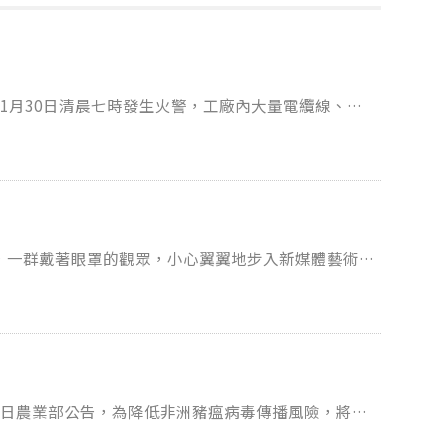
1月30日清晨七時發生火警，工廠內大量電纜線、塑
近區域。桃園市119勤務指揮中心獲報後，消防局立
起火原因仍在調查中。 工廠內存有大量堆
，而鐵皮建材經高
與救援的大竹分隊小隊長吳孟益表示，火警發生約一小
纜線因燃燒釋放毒氣，讓救援行動難上加難。他說：
種狀況。」吳孟益指出，除建築材料的風險，工廠的群
，一群戴著眼罩的觀眾，小心翼翼地步入新媒體藝術創
章工廠之間緊密相連且鄰近民宅區，一旦火勢蔓延便可
12月6日，新北市美術館首次舉辦非視覺導覽活動，
容納一位
看見的缺口。 民眾戴上眼罩，憑藉聽
地層出不窮，暴露
戴上眼罩，輪流擔任引導
地區，事實上依《都市計畫法》規定，工業使用或具危
者及陪伴者的角色。在許家峰的帶領下，扮演視障者的
動輒上億，租金亦是百萬起跳，中小企業無法負擔，只
腳下的步伐及同伴的聲音來建構世界，互動的過程讓雙
共安全及消防系特聘教授蘇銘宏表示，相較一般工業區
覺導覽的動機，在
會安裝消防栓、灑水系統等消防設備。因此，發生火災
4日農業部公告，為降低非洲豬瘟病毒傳播風險，將全
峰強調，如果沒有藝術欣賞經驗的累積，即便是明眼人
。火災難防的根本原因在於，違章工廠不在消防局抽查
。為顧及部分廚餘養豬業者與各縣市廚餘去化（註）需緩
會因為我是視障者而拒絕我。」重度視障患者謝嘉涵同
網之魚。 合法工業用地與農業用地