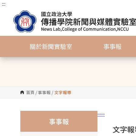
:::
跳
到
主
要
內
容
關於新聞實驗室
事事報
區
塊
首頁
/
事事報
/
文字報導
:::
:::
事事報
文字報