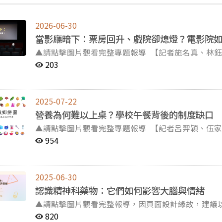
2026-06-30
當影廳暗下：票房回升、戲院卻熄燈？電影院
▲請點擊圖片觀看完整專題報導 【記者施名真、林鈺喬、郭謹萱連線報導】2011年，《那些年，我們一起
追的女孩》上映短短十天票房突破新台幣兩億元，活
203
化，映前特別場更選在彰化熱門的「台灣大戲院」舉辦。 然而，在疫情與串流平台的夾擊下，這
十年歲月的戲院已於2023年劃下句點，全台各地的影城也都面臨存續的
各地電影院卻接連熄燈。點進專題，了解電影產業鏈
2025-07-22
營養為何難以上桌？學校午餐背後的制度缺口
▲請點擊圖片觀看完整專題報導 【記者呂羿穎、伍家欣、陳樂怡連線報導】午休鈴聲一響，營養午餐準時
端上孩子的餐桌，但背後牽動的是一條坎坷的政策鏈。 台灣至今仍缺乏統一的《學校午餐專法》，導
954
縣市在供餐模式、營養標準與經費補助上出現各式自
補助餐費，有些縣市卻僅有部分補助。 補助差異與未標準化的流程，對國小生產生什麼樣的影響？點入專
題，一起看看各地營養午餐如何因地制宜求生存，以
2025-06-30
認識精神科藥物：它們如何影響大腦與情緒
▲請點擊圖片觀看完整報導，因頁面設計緣故，建議以電腦版觀看體驗較佳
一年服用了2億顆身心科藥物。從疫情開始，台灣的
820