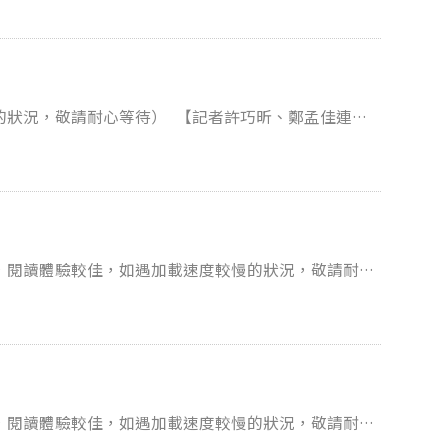
診間，看看個案與醫生的互動。希望這篇專題可以陪伴
藥的漫漫長路。
待） 【記者許巧昕、鄭孟佳連線
國內旅遊嗎？ 在媒體和輿論的質疑聲
 點進連結，一起拆解國旅的困境，看見讓台灣旅遊重獲生機的解方！
，閱讀體驗較佳，如遇加載速度較慢的狀況，敬請耐心
，閱讀體驗較佳，如遇加載速度較慢的狀況，敬請耐心