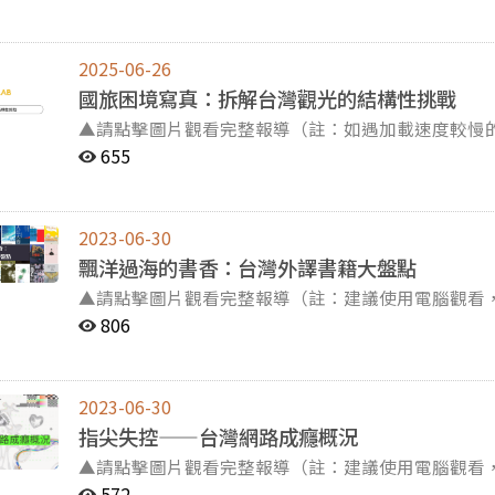
都可能是台灣人頻頻吃藥的原因。 不過，吃了這麼多藥物，我們真的懂吃進去的是什麼嗎？這篇新聞專題
將讓您了解身心科藥物如何運作，並帶您走進身心科
病友、家屬以及單純關心這個議題的你，走過這段吃
2025-06-26
國旅困境寫真：拆解台灣觀光的結構性挑戰
▲請點擊圖片觀看完整報導（註：如遇加載速度較慢的狀況，敬請耐心等
報導】「又貴又難玩」？「出國比較划算」？你也曾經這麼看待台灣
655
中，台灣旅遊正面臨信任與吸引力的雙重危機。 究竟「房價昂貴」、「景點無趣」的背後，真相是什麼？
台灣觀光還能怎麼突破挑戰呢？
2023-06-30
飄洋過海的書香：台灣外譯書籍大盤點
▲請點擊圖片觀看完整報導（註：建議使用電腦觀看
等待） 【記者李昀璇、單柏涵、李貽安、陳明瑄綜合報導】在台灣書市中，外文書籍中譯本隨處可見。但
806
你知道有多少優秀的台灣作品在全世界流通嗎？ 其實，台灣政府與民間出版產業相繼投入出版外譯已逾30
年，帶著上千本的本土書籍旅行至超過35個國家。 不過一本書是如何展開跨國旅行的？近年外譯路線有哪
些轉變？台灣的外譯之路又存在什麼挑戰呢？ 點進連結，跟著版權經理人、編輯與譯者的分享，一起一探
2023-06-30
究竟吧！
指尖失控——台灣網路成癮概況
▲請點擊圖片觀看完整報導（註：建議使用電腦觀看
等待） 【記者李佳芸、吳昱霆、林雨翾、顏沛晨綜合報導】你知道嗎？台灣人均每日的網路使用時間高達
572