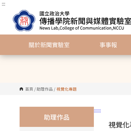
:::
跳
到
主
要
內
容
關於新聞實驗室
事事報
區
塊
首頁
/
助理作品
/
視覺化專題
:::
:::
助理作品
視覺化