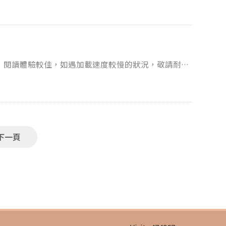
忽視。 手機成癮引發的系列問題也逐
如何檢視並預防自己的成癮
，閱讀體驗較佳，如遇加載速度較慢的狀況，敬請耐心
便利而減少走入實體書
看吧！
下一頁