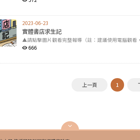
8 小時 7 分鐘，相較於全球的 6 小時 58 分，台灣人愛上網的問題不容
漸成為我們不容忽視的現狀。也許我們都是「指尖失控」的成員之一。 好奇該
狀況嗎？來進入網站裡找答案吧！
2023-06-23
實體書店求生記
▲請點擊圖片觀看完整報導（註：建議使用電腦觀看
等待） 【記者王彥、林婕宇、梁家柔、黃欣湄綜合報導】隨著時代與科技的進步，人們閱讀習慣改變，從
666
紙本閱讀到電子書，就連購書也可以透過手機就能「送貨到府」。 除了民眾因購書
店，書市折扣戰更是實體書店面臨的一大挑戰。 在這樣的困境下，實體書店該如何存活？而它們又有什麼
應該被重視與保存的價值呢？ 點進連結一起來看
上一頁
1