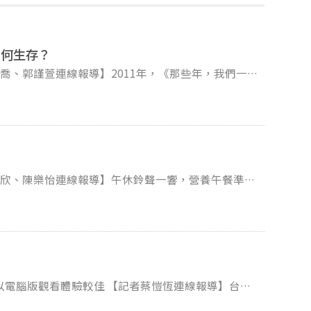
如何生存？
絡了國內影業。由於該片大多取景導演九把刀的家鄉彰
家走過九
考驗。 疫情後全台票房逐漸回升，
受到哪些衝擊？連鎖影城與獨立戲院如何尋找出路？
致各
治模式。同是提供學童成長養分的一餐，有些縣市全額
及看似簡單卻充滿難題的現況。
 【記者蔡愷恆連線報導】台灣
身心科藥物用量逐漸攀升，失眠、當代生活壓力大等，