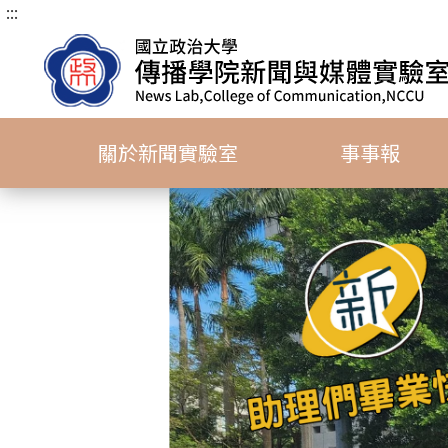
:::
跳
到
主
要
內
容
關於新聞實驗室
事事報
區
塊